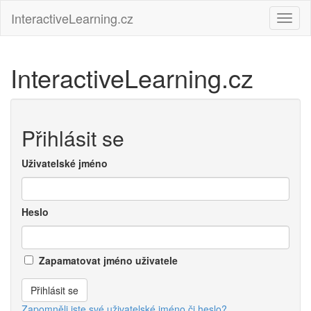
Přejít
InteractiveLearning.cz
Toggl
k
hlavnímu
obsahu
InteractiveLearning.cz
Přihlásit se
Uživatelské jméno
Heslo
Zapamatovat jméno uživatele
Zapomněli jste své uživatelské jméno či heslo?